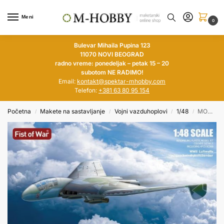
Meni
0
Bulevar Mihaila Pupina 123
11070 NOVI BEOGRAD
radno vreme: ponedeljak – petak 15 – 20
subotom NE RADIMO!
Email:
kontakt@spektar-mhobby.com
Telefon:
+381 63 80 95 154
Početna
Makete na sastavljanje
Vojni vazduhoplovi
1/48
MODELCOLLECT 1/48 Focke-Wulf 1000 Fast Bomber Fist of War
/
/
/
/