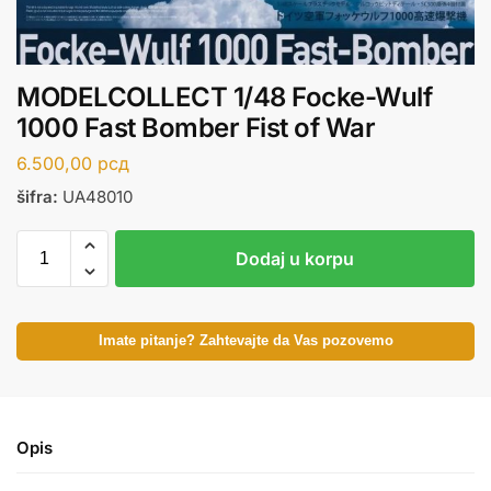
MODELCOLLECT 1/48 Focke-Wulf
1000 Fast Bomber Fist of War
6.500,00
рсд
šifra:
UA48010
Dodaj u korpu
Imate pitanje? Zahtevajte da Vas pozovemo
Opis