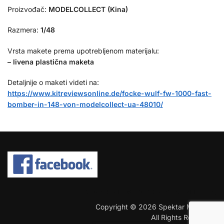
Proizvođač:
MODELCOLLECT (Kina)
Razmera:
1/48
Vrsta makete prema upotrebljenom materijalu:
– livena plastična maketa
Detaljnije o maketi videti na:
https://www.kitreviewsonline.de/focke-wulf-fw-1000-fast-
bomber-in-148-von-modelcollect-ua-48010/
COPYRIGHT © 2026 SPEKTAR MHOBBY.
Copyright © 2026 Spektar MHobby.
All Rights Reserved.