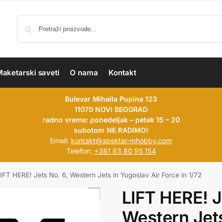
aketarski saveti
O nama
Kontakt
Bulevar Mihaila Pupina 123
11070 NOVI BEOGRAD
radno vreme: ponedeljak – petak 15 – 20
subotom NE RADIMO!
Email:
kontakt@spektar-mhobby.com
Telefon:
+381 63 80 95 154
IFT HERE! Jets No. 6, Western Jets in Yugoslav Air Force in 1/72
LIFT HERE! J
Western Jet