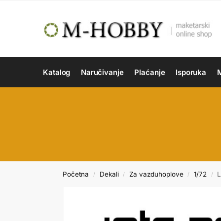
Katalog
Naručivanje
Plaćanje
Isporuka
M
Početna
Dekali
Za vazduhoplove
1/72
L
/
/
/
/