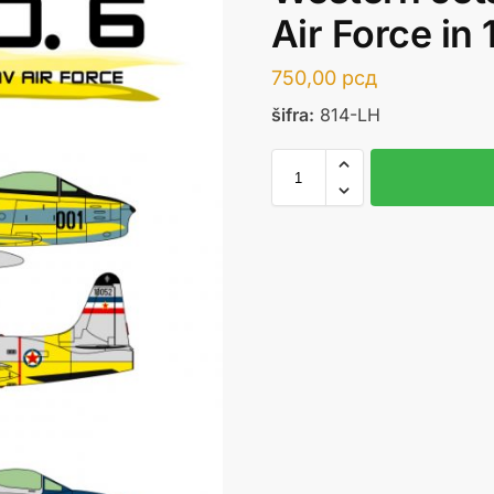
Air Force in 
750,00
рсд
šifra:
814-LH