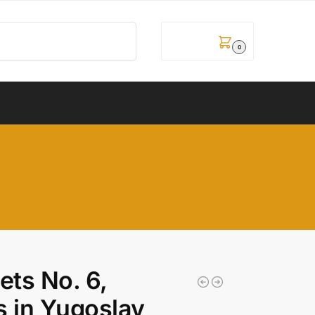
Pretraži
0,00
рсд
0
ets No. 6,
s in Yugoslav