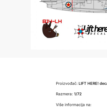
Proizvođač:
LIFT HERE! deca
Razmera:
1/72
Više informacija na: