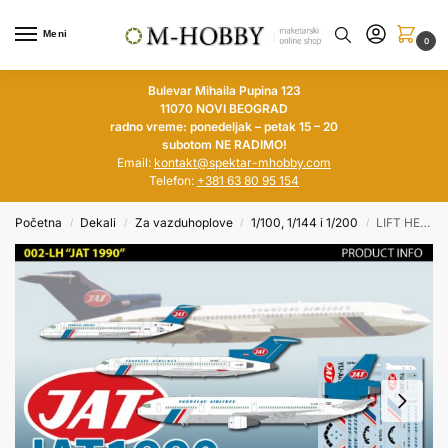
Meni
0
Bulevar Mihaila Pupina 123
11070 NOVI BEOGRAD
radno vreme: ponedeljak – petak 15 – 20
subotom NE RADIMO!
Email:
kontakt@spektar-mhobby.com
Telefon:
+381 63 80 95 154
Početna
Dekali
Za vazduhoplove
1/100, 1/144 i 1/200
LIFT HERE! “JAT 1990″ B727, DC9 & DC-10 in 1/200
/
/
/
/