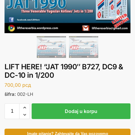
LIFT HERE! “JAT 1990″ B727, DC9 &
DC-10 in 1/200
700,00
рсд
šifra:
002-LH
Dodaj u korpu
Imate pitanje? Zahtevajte da Vas pozovemo