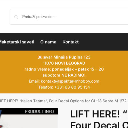
aketarski saveti
O nama
Kontakt
Bulevar Mihaila Pupina 123
11070 NOVI BEOGRAD
radno vreme: ponedeljak – petak 15 – 20
subotom NE RADIMO!
Email:
kontakt@spektar-mhobby.com
Telefon:
+381 63 80 95 154
IFT HERE! “Italian Teams”, Four Decal Options for CL-13 Sabre M 1/72
LIFT HERE! “
Four Decal O