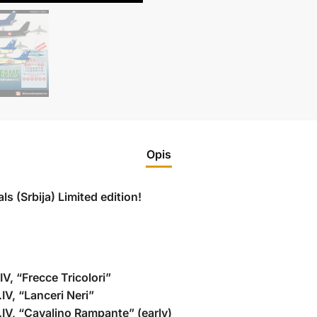
Opis
ls (Srbija)
Limited edition!
V, “Frecce Tricolori”
IV, “Lanceri Neri”
IV, “Cavalino Rampante” (early)