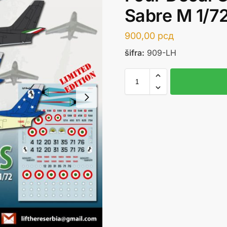
Sabre M 1/7
900,00
рсд
šifra:
909-LH