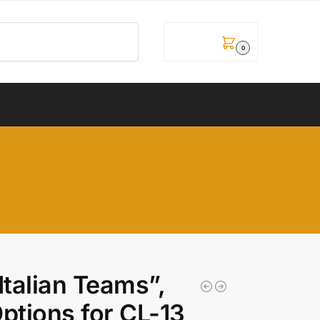
Pretraži
0,00
рсд
0
Italian Teams”,
ptions for CL-13