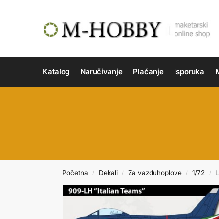
Katalog
Naručivanje
Plaćanje
Isporuka
M
Početna
Dekali
Za vazduhoplove
1/72
L
/
/
/
/