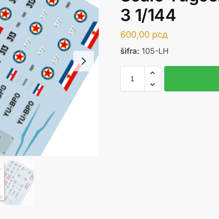
3 1/144
600,00
рсд
šifra:
105-LH