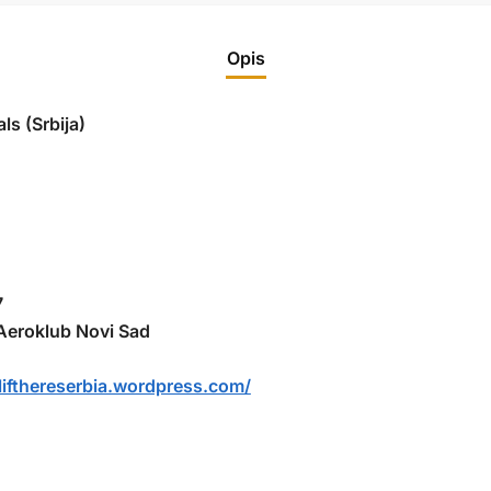
Opis
ls (Srbija)
7
Aeroklub Novi Sad
/lifthereserbia.wordpress.com/