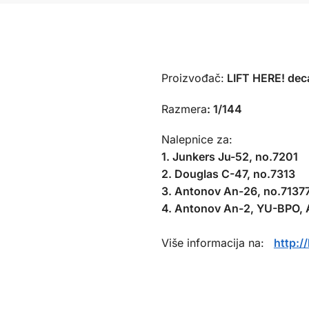
Proizvođač:
LIFT HERE! deca
Razmera
:
1/144
Nalepnice za:
1. Junkers Ju-52, no.7201
2. Douglas C-47, no.7313
3. Antonov An-26, no.7137
4. Antonov An-2, YU-BPO, 
Više informacija na:
http:/