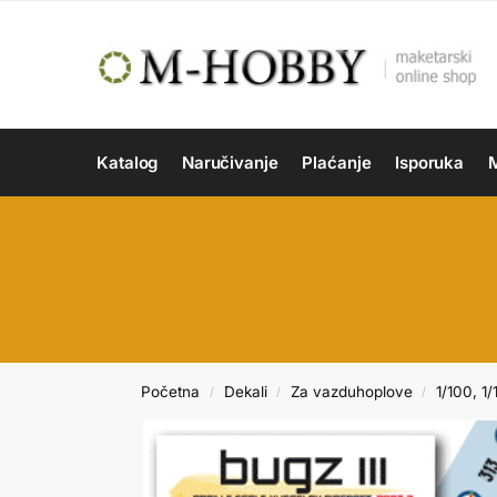
Katalog
Naručivanje
Plaćanje
Isporuka
M
Početna
Dekali
Za vazduhoplove
1/100, 1/
/
/
/