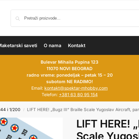
aketarski saveti
O nama
Kontakt
Bulevar Mihaila Pupina 123
11070 NOVI BEOGRAD
radno vreme: ponedeljak – petak 15 – 20
subotom NE RADIMO!
Email:
kontakt@spektar-mhobby.com
Telefon:
+381 63 80 95 154
144 i 1/200
LIFT HERE! „Bugz III“ Braille Scale Yugoslav Aircraft, par
/
LIFT HERE! „B
Scale Yugosl