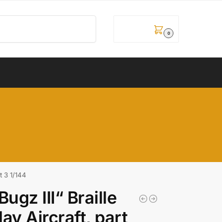
Pretraži
0,00
рсд
0
t 3 1/144
ugz III“ Braille
av Aircraft, part