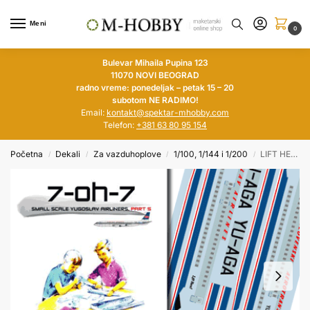
Meni
0
Bulevar Mihaila Pupina 123
11070 NOVI BEOGRAD
radno vreme: ponedeljak – petak 15 – 20
subotom NE RADIMO!
Email:
kontakt@spektar-mhobby.com
Telefon:
+381 63 80 95 154
Početna
Dekali
Za vazduhoplove
1/100, 1/144 i 1/200
LIFT HERE! „7-oh-7“ Small Scale Yugoslav Airliners, part 5
/
/
/
/