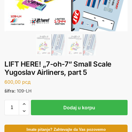
LIFT HERE! „7-oh-7“ Small Scale
Yugoslav Airliners, part 5
600,00
рсд
šifra:
109-LH
Dodaj u korpu
Imate pitanje? Zahtevajte da Vas pozovemo