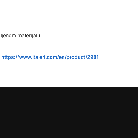
ljenom materijalu:
:
https://www.italeri.com/en/product/2981