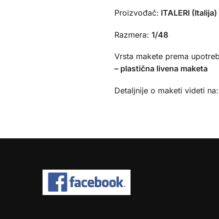
Proizvođač:
ITALERI (Italija)
Razmera:
1/48
Vrsta makete prema upotreb
– plastična livena maketa
Detaljnije o maketi videti na