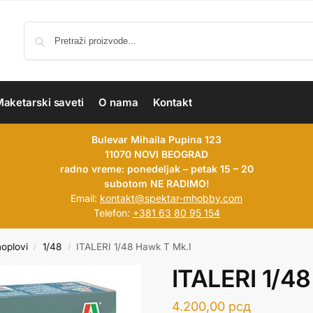
aketarski saveti
O nama
Kontakt
Bulevar Mihaila Pupina 123
11070 NOVI BEOGRAD
radno vreme: ponedeljak – petak 15 – 20
subotom NE RADIMO!
Email:
kontakt@spektar-mhobby.com
Telefon:
+381 63 80 95 154
hoplovi
1/48
ITALERI 1/48 Hawk T Mk.I
/
/
ITALERI 1/4
4.200,00
рсд