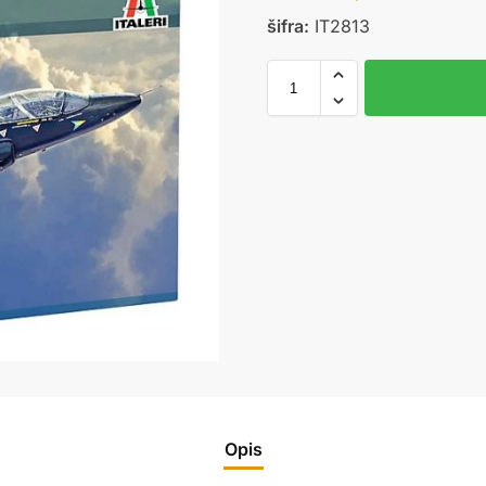
šifra:
IT2813
Opis