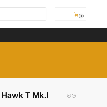
Pretraži
0,00
рсд
0
8 Hawk T Mk.I