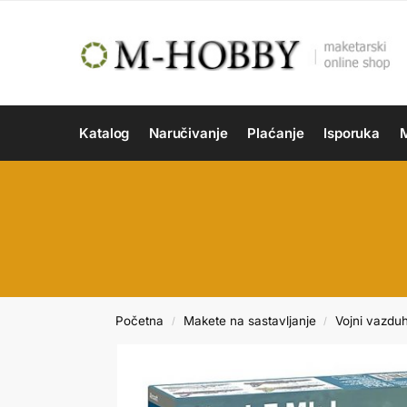
Katalog
Naručivanje
Plaćanje
Isporuka
M
Početna
Makete na sastavljanje
Vojni vazdu
/
/