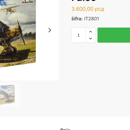
3.600,00
рсд
šifra:
IT2801