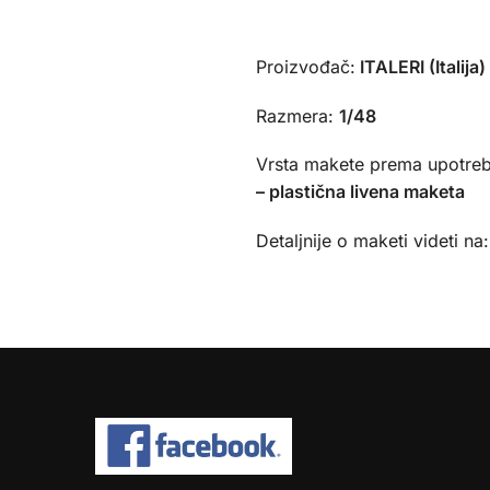
Proizvođač:
ITALERI (Italija)
Razmera:
1/48
Vrsta makete prema upotreb
– plastična livena maketa
Detaljnije o maketi videti na