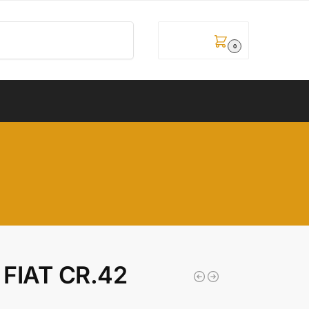
Pretraži
0,00
рсд
0
 FIAT CR.42