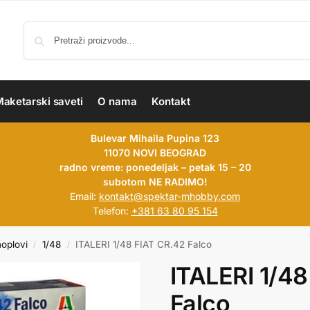
aketarski saveti
O nama
Kontakt
Bulevar Mihaila Pupina 123
11070 NOVI BEOGRAD
radno vreme: ponedeljak – petak 15 – 20
subotom NE RADIMO!
Email:
kontakt@spektar-mhobby.com
Telefon:
+381 63 80 95 154
hoplovi
1/48
ITALERI 1/48 FIAT CR.42 Falco
/
/
ITALERI 1/48
Falco