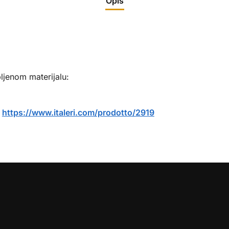
Opis
ljenom materijalu:
:
https://www.italeri.com/prodotto/2919