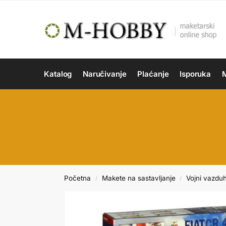
Katalog
Naručivanje
Plaćanje
Isporuka
M
Početna
Makete na sastavljanje
Vojni vazdu
/
/