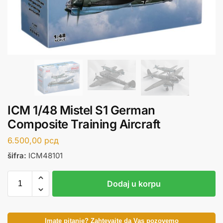
ICM 1/48 Mistel S1 German
Composite Training Aircraft
6.500,00
рсд
šifra:
ICM48101
Dodaj u korpu
Imate pitanje? Zahtevajte da Vas pozovemo