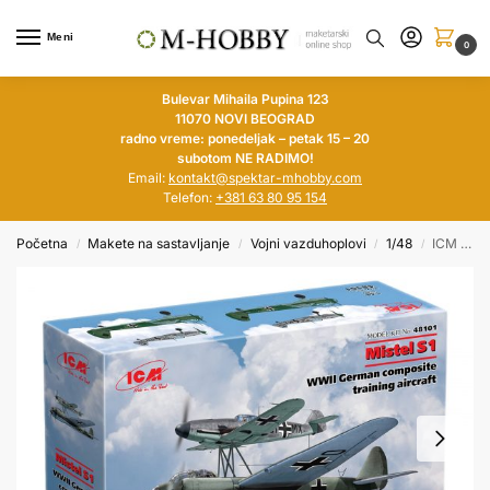
Meni
0
Bulevar Mihaila Pupina 123
11070 NOVI BEOGRAD
radno vreme: ponedeljak – petak 15 – 20
subotom NE RADIMO!
Email:
kontakt@spektar-mhobby.com
Telefon:
+381 63 80 95 154
Početna
Makete na sastavljanje
Vojni vazduhoplovi
1/48
ICM 1/48 Mistel S1 German Composite Training Aircraft
/
/
/
/