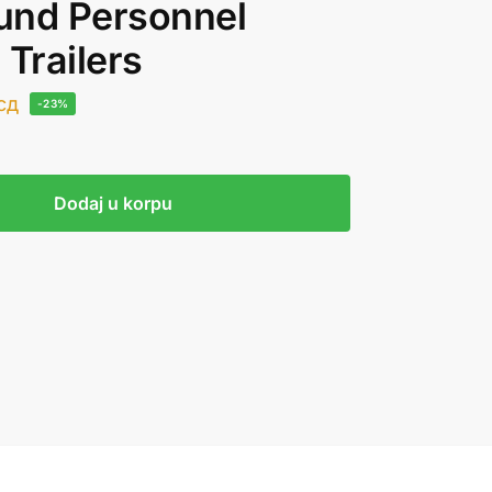
und Personnel
Trailers
сд
-23%
Dodaj u korpu