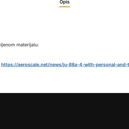
Opis
ljenom materijalu:
:
https://aeroscale.net/news/ju-88a-4-with-personal-and-t