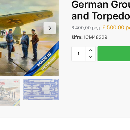
German Gro
and Torpedo 
6.500,00
р
8.400,00
рсд
šifra:
ICM48229