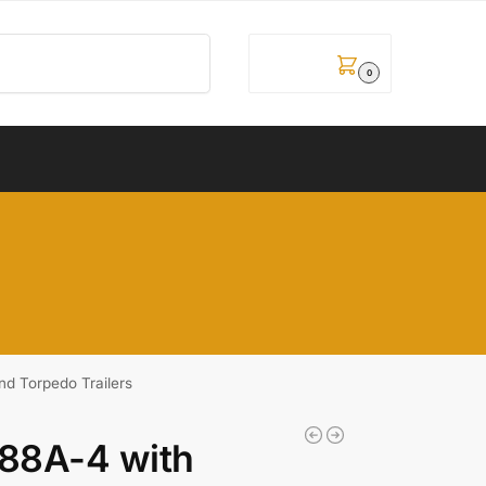
Pretraži
0,00
рсд
0
d Torpedo Trailers
 88A-4 with