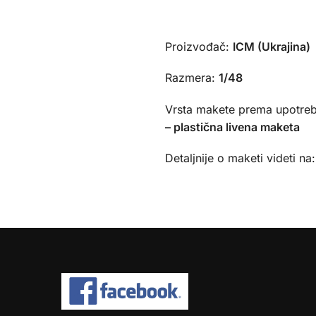
Proizvođač:
ICM (Ukrajina)
Razmera:
1/48
Vrsta makete prema upotreb
– plastična livena maketa
Detaljnije o maketi videti na