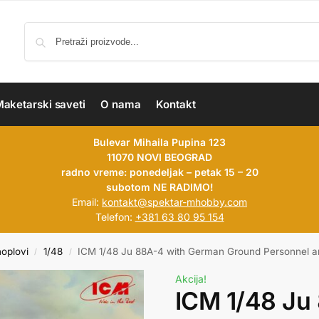
aketarski saveti
O nama
Kontakt
Bulevar Mihaila Pupina 123
11070 NOVI BEOGRAD
radno vreme: ponedeljak – petak 15 – 20
subotom NE RADIMO!
Email:
kontakt@spektar-mhobby.com
Telefon:
+381 63 80 95 154
hoplovi
1/48
ICM 1/48 Ju 88A-4 with German Ground Personnel an
/
/
Akcija!
ICM 1/48 Ju