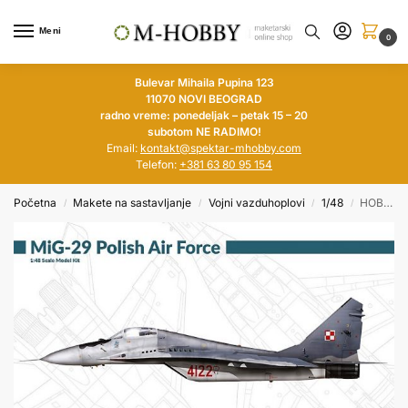
Meni
0
Bulevar Mihaila Pupina 123
11070 NOVI BEOGRAD
radno vreme: ponedeljak – petak 15 – 20
subotom NE RADIMO!
Email:
kontakt@spektar-mhobby.com
Telefon:
+381 63 80 95 154
Početna
Makete na sastavljanje
Vojni vazduhoplovi
1/48
HOBBY 2000 1/48 MiG-29 Polish Air Force
/
/
/
/