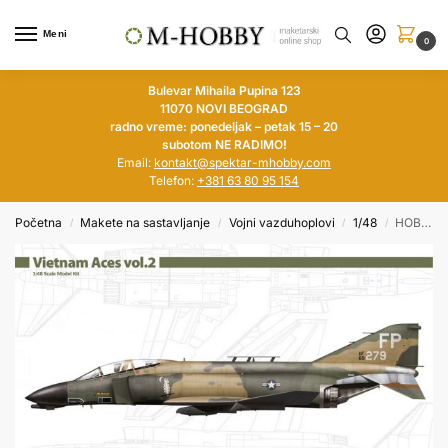
Meni
0
Bulevar Mihaila Pupina 123
11070 NOVI BEOGRAD
radno vreme: ponedeljak – petak 15 – 20
subotom NE RADIMO!
Email:
kontakt@spektar-mhobby.com
Telefon:
+381 63 80 95 154
Početna
Makete na sastavljanje
Vojni vazduhoplovi
1/48
HOBBY 2000 1/48 F-4D Vietnam Aces vol.2
/
/
/
/