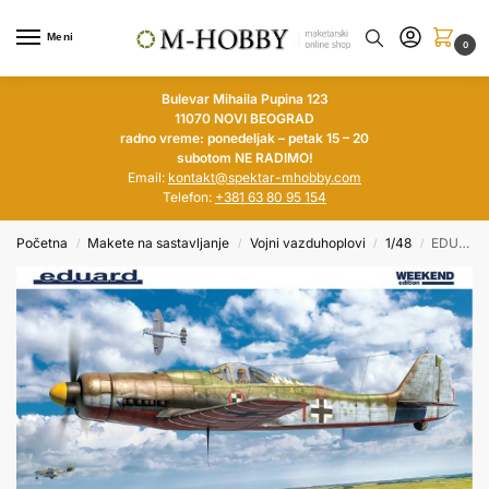
Meni
0
Bulevar Mihaila Pupina 123
11070 NOVI BEOGRAD
radno vreme: ponedeljak – petak 15 – 20
subotom NE RADIMO!
Email:
kontakt@spektar-mhobby.com
Telefon:
+381 63 80 95 154
Početna
Makete na sastavljanje
Vojni vazduhoplovi
1/48
EDUARD 1/48 Fw 190D-9 (Weekend Edition)
/
/
/
/