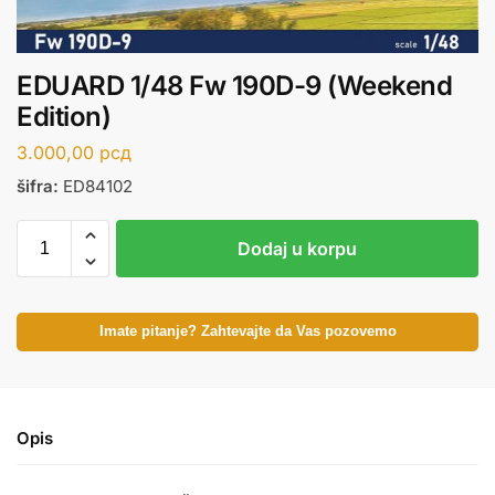
EDUARD 1/48 Fw 190D-9 (Weekend
Edition)
3.000,00
рсд
šifra:
ED84102
Dodaj u korpu
Imate pitanje? Zahtevajte da Vas pozovemo
Opis