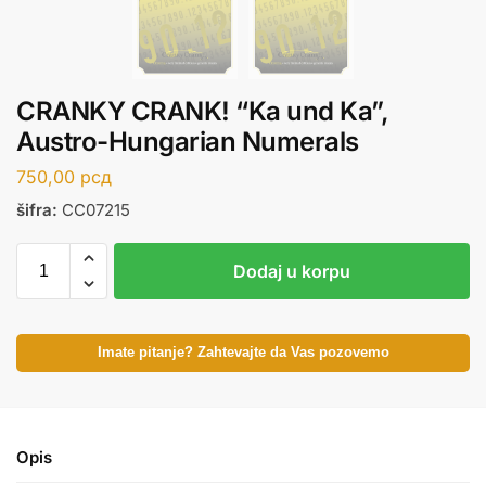
CRANKY CRANK! “Ka und Ka”,
Austro-Hungarian Numerals
750,00
рсд
šifra:
CC07215
Dodaj u korpu
Imate pitanje? Zahtevajte da Vas pozovemo
Opis