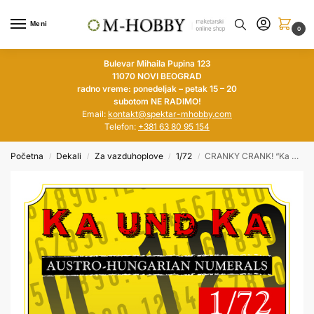
Meni
0
Bulevar Mihaila Pupina 123
11070 NOVI BEOGRAD
radno vreme: ponedeljak – petak 15 – 20
subotom NE RADIMO!
Email:
kontakt@spektar-mhobby.com
Telefon:
+381 63 80 95 154
Početna
Dekali
Za vazduhoplove
1/72
CRANKY CRANK! “Ka und Ka”, Austro-Hungarian Numerals
/
/
/
/