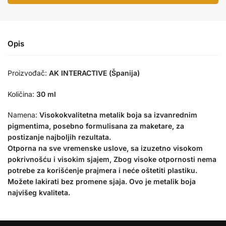
Opis
Proizvođač:
AK INTERACTIVE (Španija)
Količina:
30 ml
Namena:
Visokokvalitetna metalik boja sa izvanrednim
pigmentima, posebno formulisana za maketare, za
postizanje najboljih rezultata.
Otporna na sve vremenske uslove, sa izuzetno visokom
pokrivnošću i visokim sjajem, Zbog visoke otpornosti nema
potrebe za korišćenje prajmera i neće oštetiti plastiku.
Možete lakirati bez promene sjaja. Ovo je metalik boja
najvišeg kvaliteta.