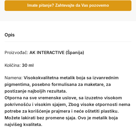
Imate pitanje? Zahtevajte da Vas pozovemo
Opis
Proizvođač:
AK INTERACTIVE (Španija)
Količina:
30 ml
Namena:
Visokokvalitetna metalik boja sa izvanrednim
pigmentima, posebno formulisana za maketare, za
postizanje najboljih rezultata.
Otporna na sve vremenske uslove, sa izuzetno visokom
pokrivnošću i visokim sjajem, Zbog visoke otpornosti nema
potrebe za korišćenje prajmera i neće oštetiti plastiku.
Možete lakirati bez promene sjaja. Ovo je metalik boja
najvišeg kvaliteta.