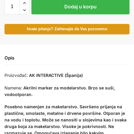
Dodaj u korpu
Imate pitanje? Zahtevajte da Vas pozovemo
Opis
Proizvođač:
AK INTERACTIVE (Španija)
Namena:
Akrilni marker za modelarstvo. Brzo se suši,
vodootporan.
Posebno namenjen za maketarstvo. Savršeno prijanja na
plastične, smolaste, metalne i drvene površine. Otporan je
na vodu i toplotu. Može se nanositi u slojevima kao i svaka
druga boja za maketarstvo. Visoke je pokrivnosti. Ne
razmazuje se. Omogućava izlaganje bilo kakvim