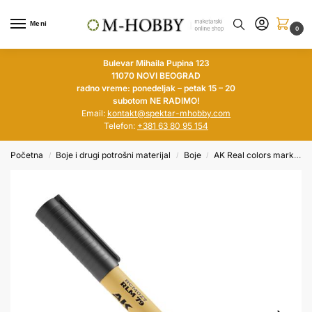
Meni
0
Bulevar Mihaila Pupina 123
11070 NOVI BEOGRAD
radno vreme: ponedeljak – petak 15 – 20
subotom NE RADIMO!
Email:
kontakt@spektar-mhobby.com
Telefon:
+381 63 80 95 154
Početna
Boje i drugi potrošni materijal
Boje
AK Real colors markers
/
/
/