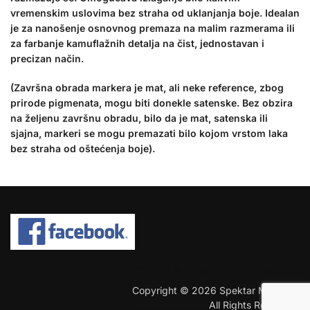
vremenskim uslovima bez straha od uklanjanja boje. Idealan
je za nanošenje osnovnog premaza na malim razmerama ili
za farbanje kamuflažnih detalja na čist, jednostavan i
precizan način.
(Završna obrada markera je mat, ali neke reference, zbog
prirode pigmenata, mogu biti donekle satenske. Bez obzira
na željenu završnu obradu, bilo da je mat, satenska ili
sjajna, markeri se mogu premazati bilo kojom vrstom laka
bez straha od oštećenja boje).
COPYRIGHT © 2026 SPEKTAR MHOBBY.
Copyright © 2026 Spektar MHobby.
All Rights Reserved.