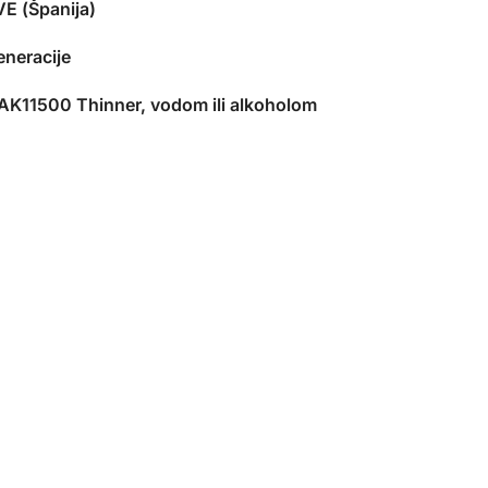
E (Španija)
eneracije
 AK11500 Thinner, vodom ili alkoholom