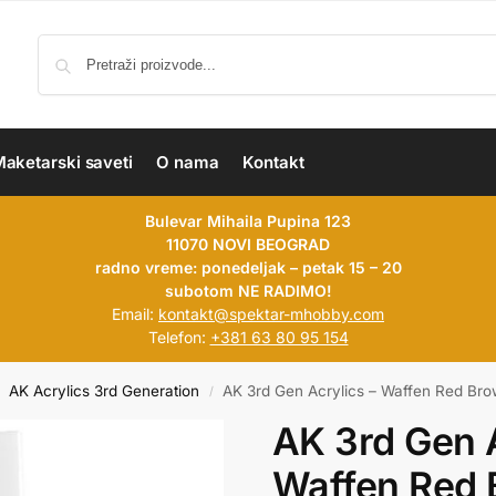
aketarski saveti
O nama
Kontakt
Bulevar Mihaila Pupina 123
11070 NOVI BEOGRAD
radno vreme: ponedeljak – petak 15 – 20
subotom NE RADIMO!
Email:
kontakt@spektar-mhobby.com
Telefon:
+381 63 80 95 154
AK Acrylics 3rd Generation
AK 3rd Gen Acrylics – Waffen Red Br
/
AK 3rd Gen A
Waffen Red 