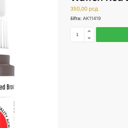
350,00
рсд
šifra:
AK11419