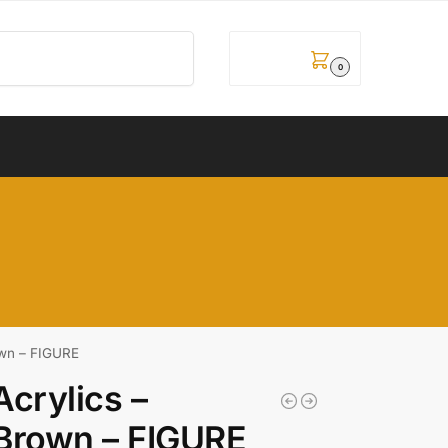
Pretraži
0,00
рсд
0
own – FIGURE
crylics –
Brown – FIGURE