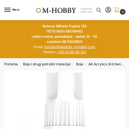
Meni
0
Bulevar Mihaila Pupina 123
11070 NOVI BEOGRAD
radno vreme: ponedeljak – petak 15 – 20
subotom NE RADIMO!
Email:
kontakt@spektar-mhobby.com
Telefon:
+381 63 80 95 154
Početna
Boje i drugi potrošni materijal
Boje
AK Acrylics 3rd Generation
/
/
/