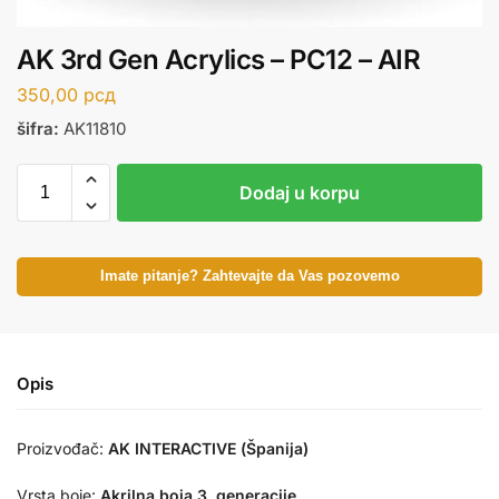
AK 3rd Gen Acrylics – PC12 – AIR
350,00
рсд
šifra:
AK11810
Dodaj u korpu
Imate pitanje? Zahtevajte da Vas pozovemo
Opis
Proizvođač:
AK INTERACTIVE (Španija)
Vrsta boje:
Akrilna boja 3. generacije