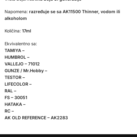
Napomena:
razređuje se sa AK11500 Thinner, vodom ili
alkoholom
Količina:
17ml
Ekvivalentno sa:
TAMIYA –
HUMBROL –
VALLEJO – 71012
GUNZE / Mr.Hobby –
TESTOR –
LIFECOLOR –
RAL –
FS – 30051
HATAKA –
RC –
AK OLD REFERENCE – AK2283