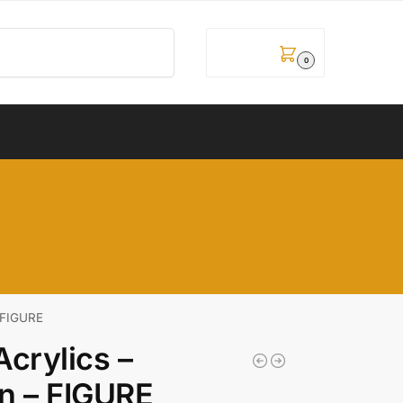
Pretraži
0,00
рсд
0
– FIGURE
crylics –
n – FIGURE