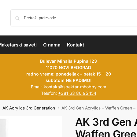
aketarski saveti
O nama
Kontakt
Bulevar Mihaila Pupina 123
11070 NOVI BEOGRAD
radno vreme: ponedeljak – petak 15 – 20
subotom NE RADIMO!
Email:
kontakt@spektar-mhobby.com
Telefon:
+381 63 80 95 154
AK Acrylics 3rd Generation
AK 3rd Gen Acrylics – Waffen Green 
/
AK 3rd Gen A
Waffen Gree