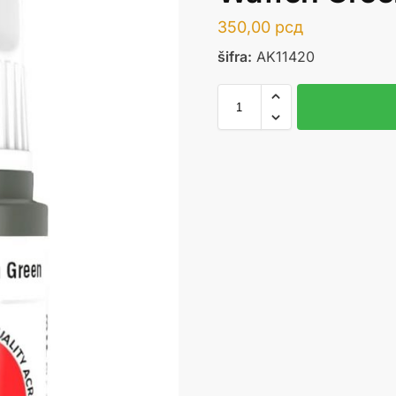
350,00
рсд
šifra:
AK11420