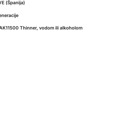
E (Španija)
eneracije
 AK11500 Thinner, vodom ili alkoholom