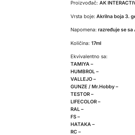
Proizvođač:
AK INTERACTIV
Vrsta boje:
Akrilna boja 3. g
Napomena:
razređuje se sa
Količina:
17ml
Ekvivalentno sa:
TAMIYA –
HUMBROL –
VALLEJO –
GUNZE / Mr.Hobby –
TESTOR –
LIFECOLOR –
RAL –
FS –
HATAKA –
RC –