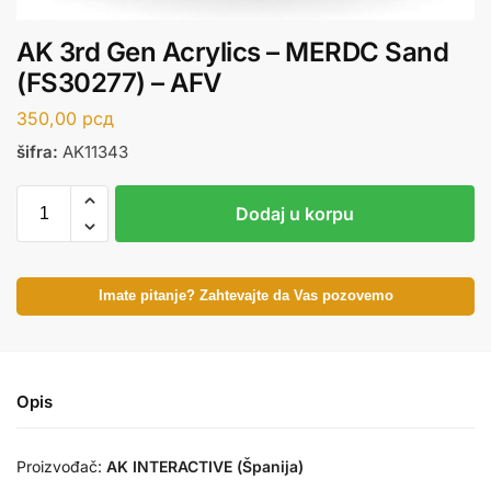
AK 3rd Gen Acrylics – MERDC Sand
(FS30277) – AFV
350,00
рсд
šifra:
AK11343
Dodaj u korpu
Imate pitanje? Zahtevajte da Vas pozovemo
Opis
Proizvođač:
AK INTERACTIVE (Španija)