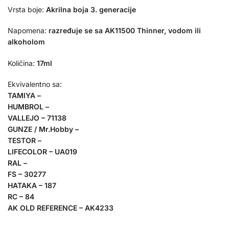
Vrsta boje:
Akrilna boja 3. generacije
Napomena:
razređuje se sa AK11500 Thinner, vodom ili
alkoholom
Količina:
17ml
Ekvivalentno sa:
TAMIYA –
HUMBROL –
VALLEJO – 71138
GUNZE / Mr.Hobby –
TESTOR –
LIFECOLOR – UA019
RAL –
FS – 30277
HATAKA – 187
RC – 84
AK OLD REFERENCE – AK4233