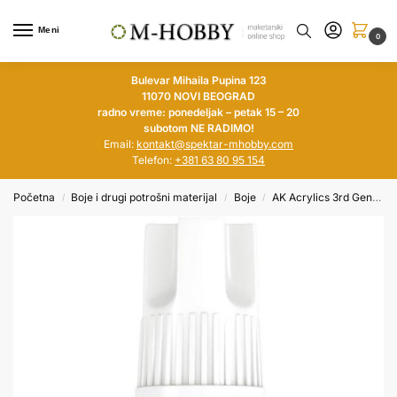
Meni
0
Bulevar Mihaila Pupina 123
11070 NOVI BEOGRAD
radno vreme: ponedeljak – petak 15 – 20
subotom NE RADIMO!
Email:
kontakt@spektar-mhobby.com
Telefon:
+381 63 80 95 154
Početna
Boje i drugi potrošni materijal
Boje
AK Acrylics 3rd Generation
/
/
/