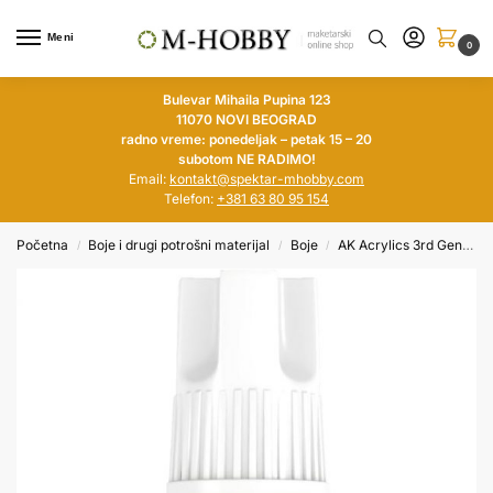
Meni
0
Bulevar Mihaila Pupina 123
11070 NOVI BEOGRAD
radno vreme: ponedeljak – petak 15 – 20
subotom NE RADIMO!
Email:
kontakt@spektar-mhobby.com
Telefon:
+381 63 80 95 154
Početna
Boje i drugi potrošni materijal
Boje
AK Acrylics 3rd Generation
/
/
/