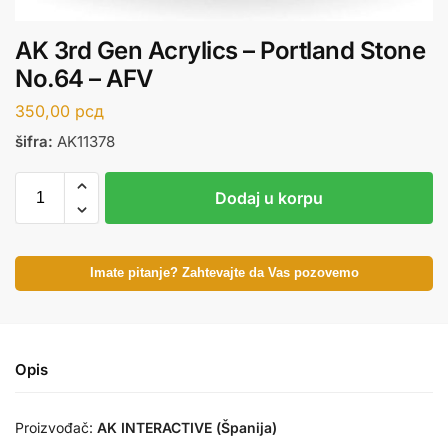
AK 3rd Gen Acrylics – Portland Stone
No.64 – AFV
350,00
рсд
šifra:
AK11378
Dodaj u korpu
Imate pitanje? Zahtevajte da Vas pozovemo
Opis
Proizvođač:
AK INTERACTIVE (Španija)