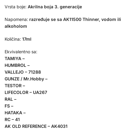
Vrsta boje:
Akrilna boja 3. generacije
Napomena:
razređuje se sa AK11500 Thinner, vodom ili
alkoholom
Količina:
17ml
Ekvivalentno sa:
TAMIYA –
HUMBROL –
VALLEJO – 71288
GUNZE / Mr.Hobby –
TESTOR –
LIFECOLOR – UA267
RAL –
FS –
HATAKA –
RC – 41
AK OLD REFERENCE – AK4031