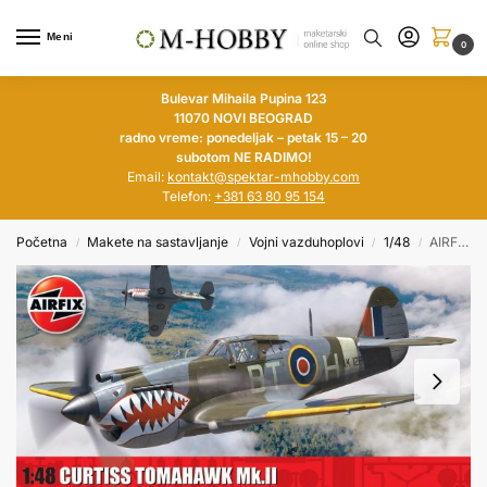
Meni
0
Bulevar Mihaila Pupina 123
11070 NOVI BEOGRAD
radno vreme: ponedeljak – petak 15 – 20
subotom NE RADIMO!
Email:
kontakt@spektar-mhobby.com
Telefon:
+381 63 80 95 154
Početna
Makete na sastavljanje
Vojni vazduhoplovi
1/48
AIRFIX 1/48 Curtiss Tomahawk Mk.II
/
/
/
/