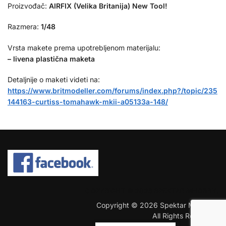
Proizvođač:
AIRFIX (Velika Britanija) New Tool!
Razmera:
1/48
Vrsta makete prema upotrebljenom materijalu:
– livena plastična maketa
Detaljnije o maketi videti na:
https://www.britmodeller.com/forums/index.php?/topic/235
144163-curtiss-tomahawk-mkii-a05133a-148/
COPYRIGHT © 2026 SPEKTAR MHOBBY.
Copyright © 2026 Spektar MHobby.
All Rights Reserved.