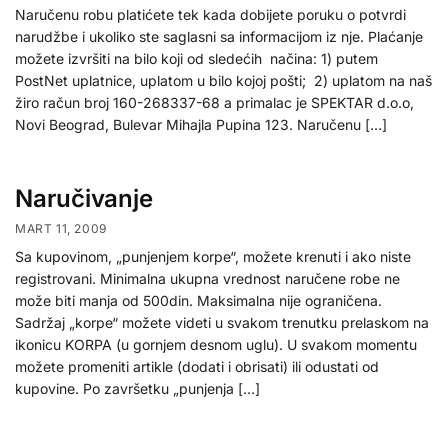
Naručenu robu platićete tek kada dobijete poruku o potvrdi
narudžbe i ukoliko ste saglasni sa informacijom iz nje. Plaćanje
možete izvršiti na bilo koji od sledećih načina: 1) putem
PostNet uplatnice, uplatom u bilo kojoj pošti; 2) uplatom na naš
žiro račun broj 160-268337-68 a primalac je SPEKTAR d.o.o,
Novi Beograd, Bulevar Mihajla Pupina 123. Naručenu […]
Naručivanje
MART 11, 2009
Sa kupovinom, „punjenjem korpe“, možete krenuti i ako niste
registrovani. Minimalna ukupna vrednost naručene robe ne
može biti manja od 500din. Maksimalna nije ograničena.
Sadržaj „korpe“ možete videti u svakom trenutku prelaskom na
ikonicu KORPA (u gornjem desnom uglu). U svakom momentu
možete promeniti artikle (dodati i obrisati) ili odustati od
kupovine. Po završetku „punjenja […]