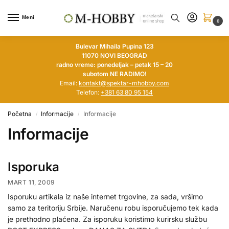
Meni
0
Bulevar Mihaila Pupina 123
11070 NOVI BEOGRAD
radno vreme: ponedeljak – petak 15 – 20
subotom NE RADIMO!
Email:
kontakt@spektar-mhobby.com
Telefon:
+381 63 80 95 154
Početna
Informacije
Informacije
/
/
Informacije
Isporuka
MART 11, 2009
Isporuku artikala iz naše internet trgovine, za sada, vršimo
samo za teritoriju Srbije. Naručenu robu isporučujemo tek kada
je prethodno plaćena. Za isporuku koristimo kurirsku službu