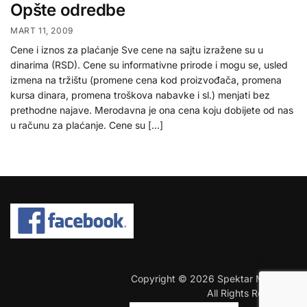
Opšte odredbe
MART 11, 2009
Cene i iznos za plaćanje Sve cene na sajtu izražene su u
dinarima (RSD). Cene su informativne prirode i mogu se, usled
izmena na tržištu (promene cena kod proizvođača, promena
kursa dinara, promena troškova nabavke i sl.) menjati bez
prethodne najave. Merodavna je ona cena koju dobijete od nas
u računu za plaćanje. Cene su […]
COPYRIGHT © 2026 SPEKTAR MHOBBY.
Copyright © 2026 Spektar MHobby.
All Rights Reserved.