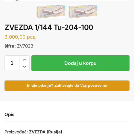
ZVEZDA 1/144 Tu-204-100
3.000,00
рсд
šifra:
ZV7023
Dodaj u korpu
Imate pitanje? Zahtevajte da Vas pozovemo
Opis
Proizvođač:
ZVEZDA (Rusija)