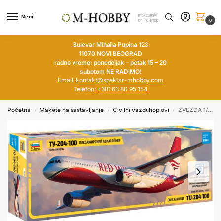
Meni
0
Bulevar Mihaila Pupina 123
11070 NOVI BEOGRAD
radno vreme: ponedeljak – petak 15 – 20
subotom NE RADIMO!
Email:
kontakt@spektar-mhobby.com
Telefon:
+381 63 80 95 154
Početna
Makete na sastavljanje
Civilni vazduhoplovi
ZVEZDA 1/144 Tu-204-100
/
/
/