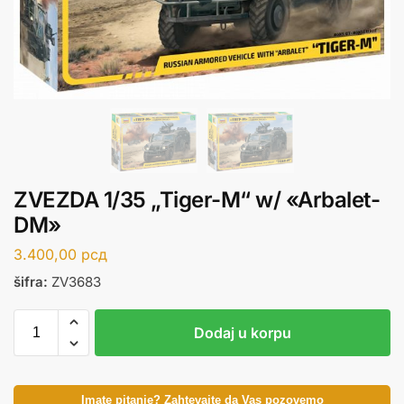
ZVEZDA 1/35 „Tiger-M“ w/ «Arbalet-
DM»
3.400,00
рсд
šifra:
ZV3683
Dodaj u korpu
Imate pitanje? Zahtevajte da Vas pozovemo