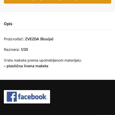
Opis
Proizvođač:
ZVEZDA (Rusija)
Razmera:
1/35
Vrsta makete prema upotrebljenom materijalu:
– plastična livena maketa
COPYRIGHT © 2026 SPEKTAR MHOBBY.