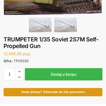
TRUMPETER 1/35 Soviet 2S7M Self-
Propelled Gun
12.000,00
рсд
šifra:
TP05592
Dodaj u korpu
Imate pitanje? Zahtevajte da Vas pozovemo