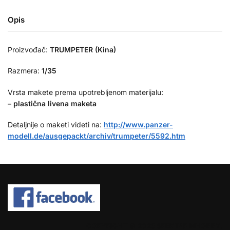
Opis
Proizvođač:
TRUMPETER (Kina)
Razmera:
1/35
Vrsta makete prema upotrebljenom materijalu:
– plastična livena maketa
Detaljnije o maketi videti na:
http://www.panzer-
modell.de/ausgepackt/archiv/trumpeter/5592.htm
COPYRIGHT © 2026 SPEKTAR MHOBBY.