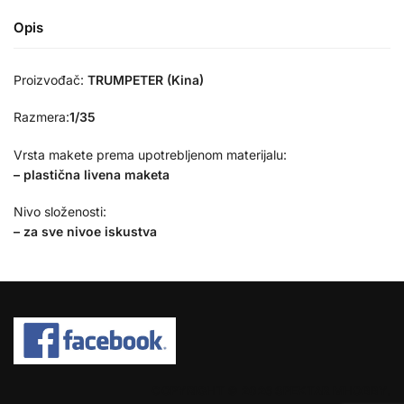
Opis
Proizvođač:
TRUMPETER (Kina)
Razmera:
1/35
Vrsta makete prema upotrebljenom materijalu:
– plastična livena maketa
Nivo složenosti:
– za sve nivoe iskustva
COPYRIGHT © 2026 SPEKTAR MHOBBY.