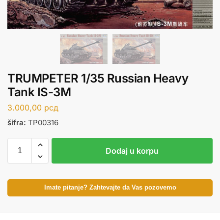
TRUMPETER 1/35 Russian Heavy
Tank IS-3M
3.000,00
рсд
šifra:
TP00316
Dodaj u korpu
Imate pitanje? Zahtevajte da Vas pozovemo