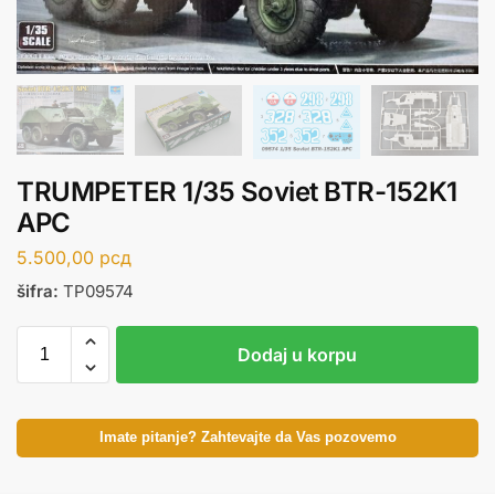
TRUMPETER 1/35 Soviet BTR-152K1
APC
5.500,00
рсд
šifra:
TP09574
Dodaj u korpu
Imate pitanje? Zahtevajte da Vas pozovemo