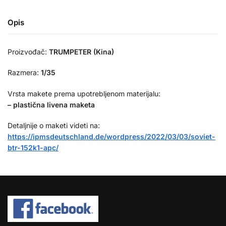
Opis
Proizvođač:
TRUMPETER (Kina)
Razmera:
1/35
Vrsta makete prema upotrebljenom materijalu:
– plastična livena maketa
Detaljnije o maketi videti na:
https://ipmsdeutschland.de/wordpress/2022/03/03/soviet-
btr-152k1-apc/