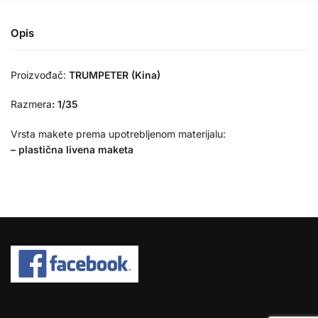
Opis
Proizvođač:
TRUMPETER (Kina)
Razmera
:
1/35
Vrsta makete prema upotrebljenom materijalu:
– plastična livena maketa
COPYRIGHT © 2026 SPEKTAR MHOBBY.