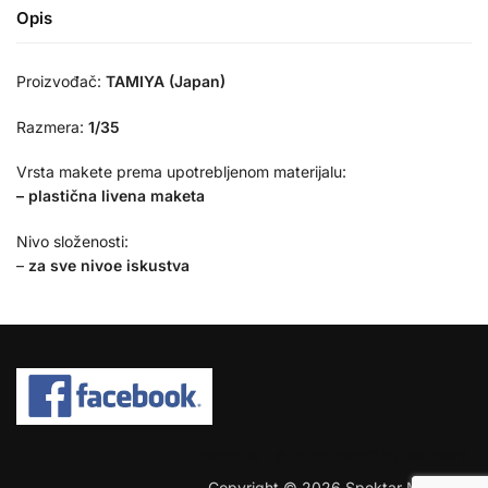
Opis
Proizvođač:
TAMIYA (Japan)
Razmera:
1/35
Vrsta makete prema upotrebljenom materijalu:
– plastična livena maketa
Nivo složenosti:
–
za sve nivoe iskustva
COPYRIGHT © 2026 SPEKTAR MHOBBY.
Copyright © 2026 Spektar MHobby.