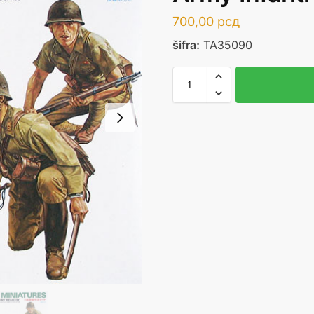
700,00
рсд
šifra:
TA35090