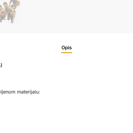
Opis
)
ljenom materijalu: