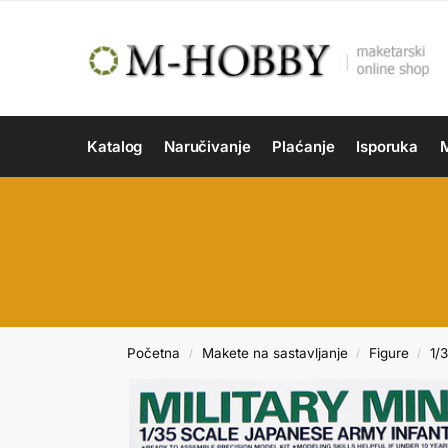
Katalog
Naručivanje
Plaćanje
Isporuka
M
Početna
Makete na sastavljanje
Figure
1/
/
/
/