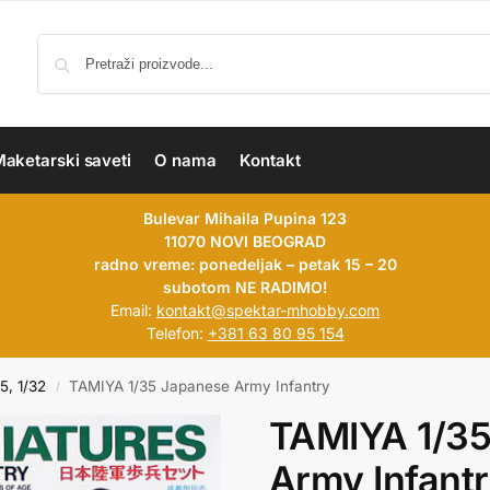
aketarski saveti
O nama
Kontakt
Bulevar Mihaila Pupina 123
11070 NOVI BEOGRAD
radno vreme: ponedeljak – petak 15 – 20
subotom NE RADIMO!
Email:
kontakt@spektar-mhobby.com
Telefon:
+381 63 80 95 154
35, 1/32
TAMIYA 1/35 Japanese Army Infantry
/
TAMIYA 1/3
Army Infant