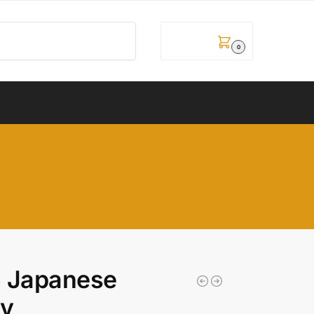
Pretraži
0,00
рсд
0
5 Japanese
ry