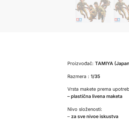
Proizvođač:
TAMIYA (Japan
Razmera :
1/35
Vrsta makete prema upotreb
– plastična livena maketa
Nivo složenosti:
–
za sve nivoe iskustva