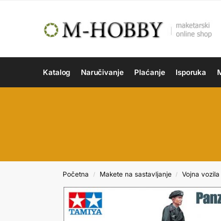
Katalog
Naručivanje
Plaćanje
Isporuka
M
Početna
Makete na sastavljanje
Vojna vozila 
/
/