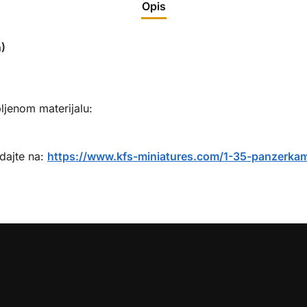
Opis
)
ljenom materijalu:
dajte na:
https://www.kfs-miniatures.com/1-35-panzerka