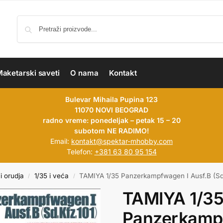
aketarski saveti
O nama
Kontakt
Bulevar Mihaila Pupina 123
11070 NOVI BEOGRAD
radno vreme: ponedeljak – petak 15 – 20
subotom NE RADIMO!
Email:
kontakt@spektar-mhobby.com
Telefon:
+381 63 80 95 154
i orudja
1/35 i veća
TAMIYA 1/35 Panzerkampfwagen I Ausf.B (Sd.
/
/
TAMIYA 1/3
Panzerkampf