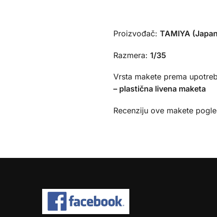
Proizvođač:
TAMIYA (Japan
Razmera:
1/35
Vrsta makete prema upotreb
– plastična livena maketa
Recenziju ove makete pogle