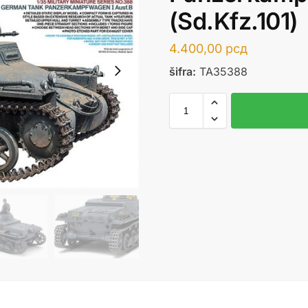
(Sd.Kfz.101)
4.400,00
рсд
šifra:
TA35388