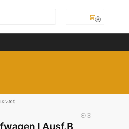
Pretraži
0,00
рсд
0
Kfz.101)
5
wagen I Ausf.B