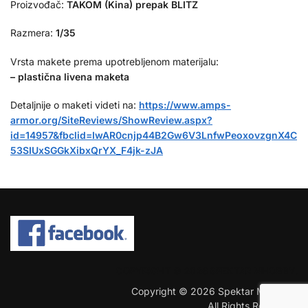
Proizvođač:
TAKOM (Kina) prepak BLITZ
Razmera:
1/35
Vrsta makete prema upotrebljenom materijalu:
– plastična livena maketa
Detaljnije o maketi videti na:
https://www.amps-
armor.org/SiteReviews/ShowReview.aspx?
id=14957&fbclid=IwAR0cnjp44B2Gw6V3LnfwPeoxovzgnX4C
53SIUxSGGkXibxQrYX_F4jk-zJA
COPYRIGHT © 2026 SPEKTAR MHOBBY.
Copyright © 2026 Spektar MHobby.
All Rights Reserved.