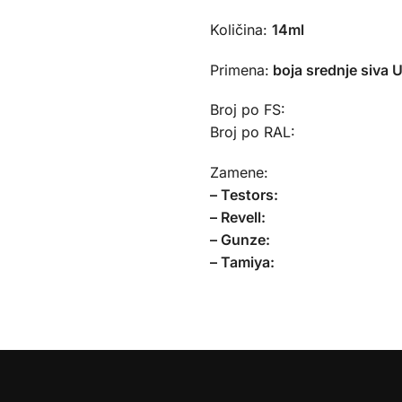
Količina:
14ml
Primena:
boja srednje siva U
Broj po FS:
Broj po RAL:
Zamene:
– Testors:
– Revell:
– Gunze:
– Tamiya: