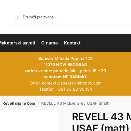
aketarski saveti
O nama
Kontakt
Bulevar Mihaila Pupina 123
11070 NOVI BEOGRAD
radno vreme: ponedeljak – petak 15 – 20
subotom NE RADIMO!
Email:
kontakt@spektar-mhobby.com
Telefon:
+381 63 80 95 154
Revell uljane boje
REVELL 43 Middle Grey USAF (matt)
/
REVELL 43 M
USAF (matt)