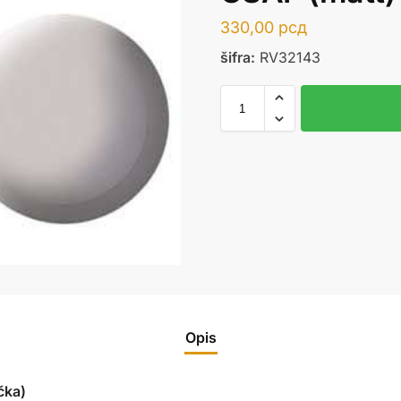
330,00
рсд
šifra:
RV32143
Opis
čka)