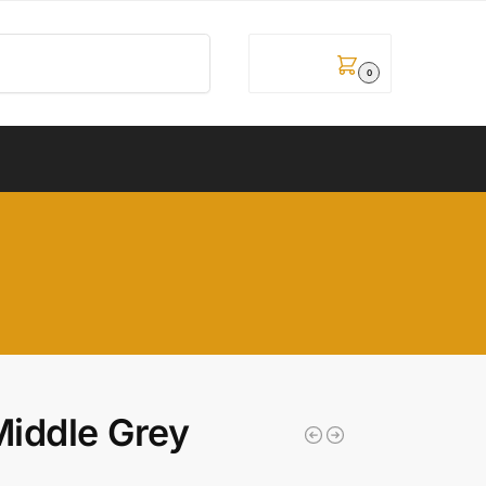
Pretraži
0,00
рсд
0
iddle Grey