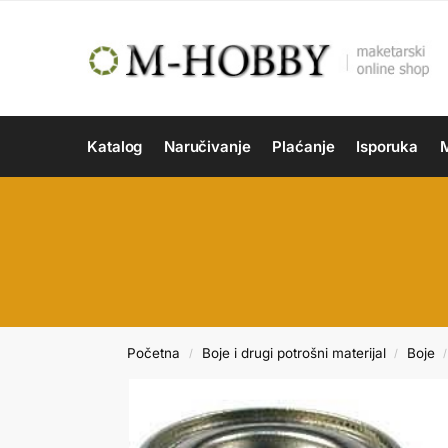
Katalog
Naručivanje
Plaćanje
Isporuka
M
Početna
Boje i drugi potrošni materijal
Boje
/
/
/