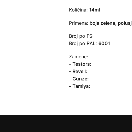
Količina:
14ml
Primena:
boja zelena, polusj
Broj po FS:
Broj po RAL:
6001
Zamene:
– Testors:
– Revell:
– Gunze:
– Tamiya: