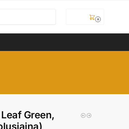
Pretraži
0,00
рсд
0
Leaf Green,
lusjajna)