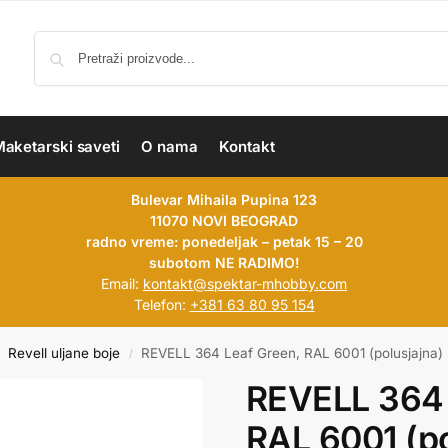
aketarski saveti
O nama
Kontakt
Bulevar Mihaila Pupina 123
11070 NOVI BEOGRAD
radno vreme: ponedeljak – petak 15 – 20
subotom NE RADIMO!
Email:
kontakt@spektar-mhobby.com
Telefon:
+381 63 80 95 154
Revell uljane boje
REVELL 364 Leaf Green, RAL 6001 (polusjajna)
/
REVELL 364 
RAL 6001 (po