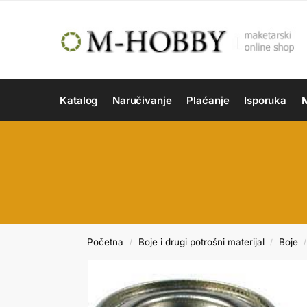
Katalog
Naručivanje
Plaćanje
Isporuka
M
Početna
Boje i drugi potrošni materijal
Boje
/
/
/