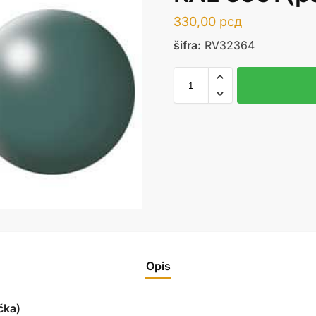
330,00
рсд
šifra:
RV32364
Opis
čka)