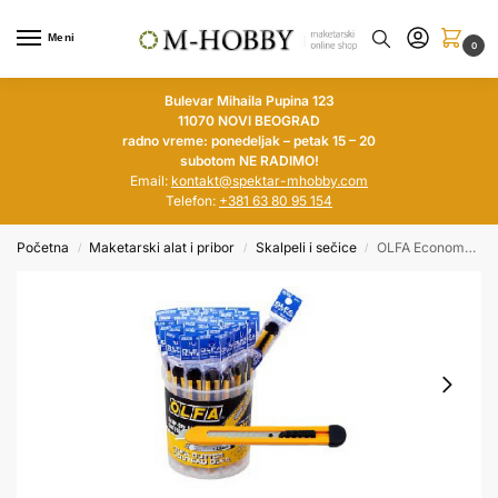
Meni
0
Bulevar Mihaila Pupina 123
11070 NOVI BEOGRAD
radno vreme: ponedeljak – petak 15 – 20
subotom NE RADIMO!
Email:
kontakt@spektar-mhobby.com
Telefon:
+381 63 80 95 154
Početna
Maketarski alat i pribor
Skalpeli i sečice
OLFA Economy cutter
/
/
/