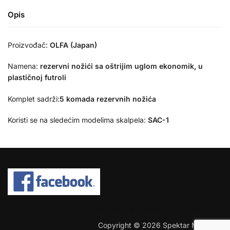
Opis
Proizvođač:
OLFA (Japan)
Namena:
rezervni nožići
sa oštrijim uglom ekonomik, u
plastičnoj futroli
Komplet sadrži:
5 komada rezervnih nožića
Koristi se na sledećim modelima skalpela:
SAC-1
COPYRIGHT © 2026 SPEKTAR MHOBBY.
Copyright © 2026 Spektar MHobby.