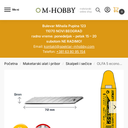
Meni
0
Bulevar Mihaila Pupina 123
11070 NOVI BEOGRAD
radno vreme: ponedeljak – petak 15 – 20
subotom NE RADIMO!
Email:
kontakt@spektar-mhobby.com
Telefon:
+381 63 80 95 154
Početna
Maketarski alat i pribor
Skalpeli i sečice
OLFA 5 economy type sharper angled blades
/
/
/