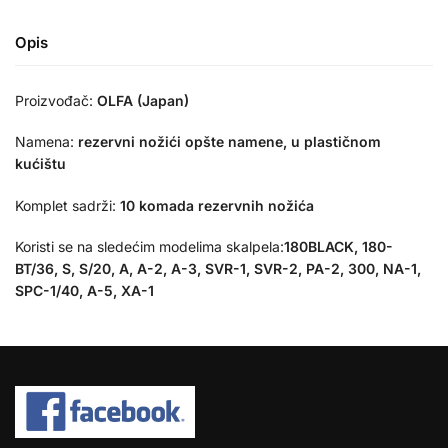
Opis
Proizvođač:
OLFA (Japan)
Namena:
rezervni nožići opšte namene,
u
plastičnom
kućištu
Komplet sadrži:
10 komada rezervnih nožića
Koristi se na sledećim modelima skalpela:
180BLACK, 180-
BT/36, S, S/20, A, A-2, A-3, SVR-1, SVR-2, PA-2, 300, NA-1,
SPC-1/40, A-5, XA-1