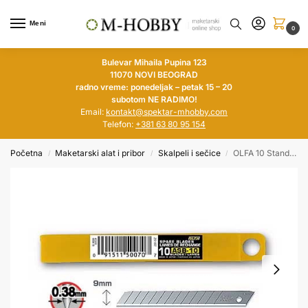
Meni
0
Bulevar Mihaila Pupina 123
11070 NOVI BEOGRAD
radno vreme: ponedeljak – petak 15 – 20
subotom NE RADIMO!
Email:
kontakt@spektar-mhobby.com
Telefon:
+381 63 80 95 154
Početna
Maketarski alat i pribor
Skalpeli i sečice
OLFA 10 Standard Duty Blade
/
/
/