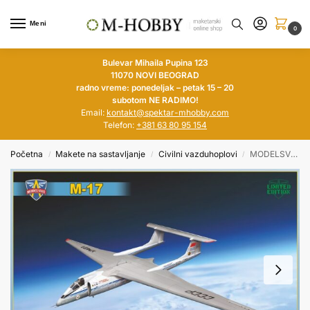
Meni
0
Bulevar Mihaila Pupina 123
11070 NOVI BEOGRAD
radno vreme: ponedeljak – petak 15 – 20
subotom NE RADIMO!
Email:
kontakt@spektar-mhobby.com
Telefon:
+381 63 80 95 154
Početna
Makete na sastavljanje
Civilni vazduhoplovi
MODELSVIT 1/72 Myasishchev M-17 „Stratosphera“ (Limited Edition)
/
/
/