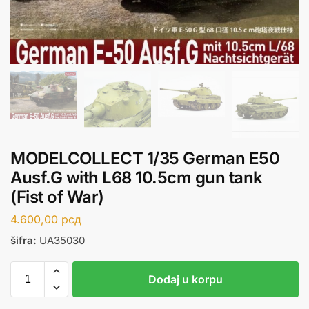
MODELCOLLECT 1/35 German E50
Ausf.G with L68 10.5cm gun tank
(Fist of War)
4.600,00
рсд
šifra:
UA35030
Dodaj u korpu