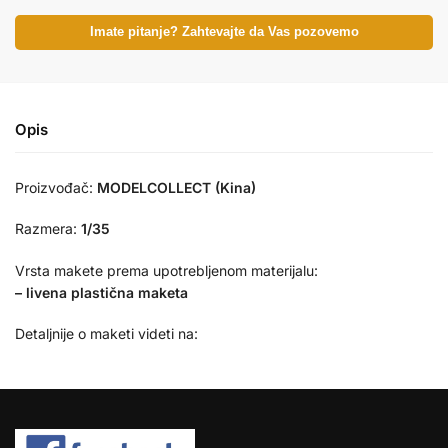
Imate pitanje? Zahtevajte da Vas pozovemo
Opis
Proizvođač:
MODELCOLLECT (Kina)
Razmera:
1/35
Vrsta makete prema upotrebljenom materijalu:
– livena plastična maketa
Detaljnije o maketi videti na: