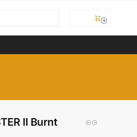
Pretraži
0,00
рсд
0
ER II Burnt