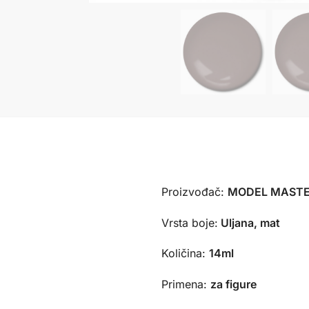
Proizvođač:
MODEL MASTE
Vrsta boje:
Uljana, mat
Količina:
14ml
Primena:
za figure