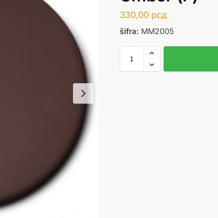
330,00
рсд
šifra:
MM2005