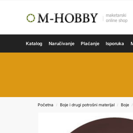
Katalog
Naručivanje
Plaćanje
Isporuka
M
Početna
Boje i drugi potrošni materijal
Boje
/
/
/