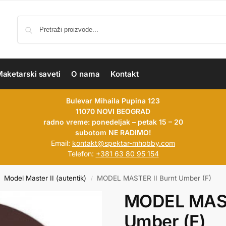
aketarski saveti
O nama
Kontakt
Bulevar Mihaila Pupina 123
11070 NOVI BEOGRAD
radno vreme: ponedeljak – petak 15 – 20
subotom NE RADIMO!
Email:
kontakt@spektar-mhobby.com
Telefon:
+381 63 80 95 154
Model Master II (autentik)
MODEL MASTER II Burnt Umber (F)
/
MODEL MAST
Umber (F)