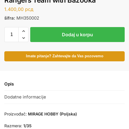
Rangers Team with Bazooka
1.400,00
рсд
šifra:
MH350002
Dodaj u korpu
Imate pitanje? Zahtevajte da Vas pozovemo
Opis
Dodatne informacije
Proizvođač:
MIRAGE HOBBY (Poljska)
Razmera:
1/35