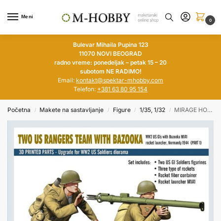
Meni
0
Bulevar Mihaila Pupina 123
11070 NOVI BEOGRAD
radno vreme: ponedeljak – petak 15 – 20
subotom NE RADIMO!
Email:
kontakt@spektar-mhobby.com
Telefon:
+381 63 80 95 154
Početna
Makete na sastavljanje
Figure
1/35, 1/32
MIRAGE HOBBY 1/35 Two US Rangers Team with Bazooka
/
/
/
/