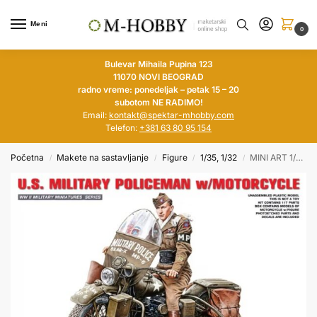
Meni
0
Bulevar Mihaila Pupina 123
11070 NOVI BEOGRAD
radno vreme: ponedeljak – petak 15 – 20
subotom NE RADIMO!
Email:
kontakt@spektar-mhobby.com
Telefon:
+381 63 80 95 154
Početna
Makete na sastavljanje
Figure
1/35, 1/32
MINI ART 1/35 U.S. Military Policemen w/Motorcycle
/
/
/
/