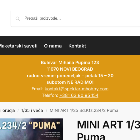
aketarski saveti
O nama
Kontakt
Bulevar Mihaila Pupina 123
11070 NOVI BEOGRAD
radno vreme: ponedeljak – petak 15 – 20
subotom NE RADIMO!
Email:
kontakt@spektar-mhobby.com
Telefon:
+381 63 80 95 154
i orudja
1/35 i veća
MINI ART 1/35 Sd.Kfz.234/2 Puma
/
/
MINI ART 1/
Puma