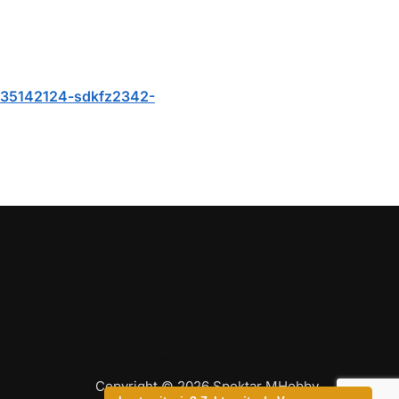
/235142124-sdkfz2342-
COPYRIGHT © 2026 SPEKTAR MHOBBY.
Copyright © 2026 Spektar MHobby.