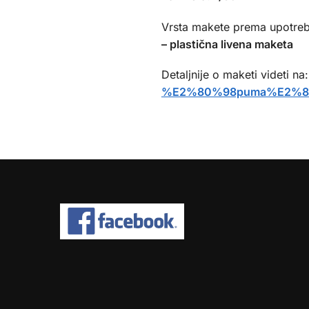
Vrsta makete prema upotreb
– plastična livena maketa
Detaljnije o maketi videti na
%E2%80%98puma%E2%80