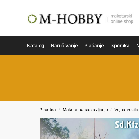
Katalog
Naručivanje
Plaćanje
Isporuka
M
Početna
Makete na sastavljanje
Vojna vozila 
/
/