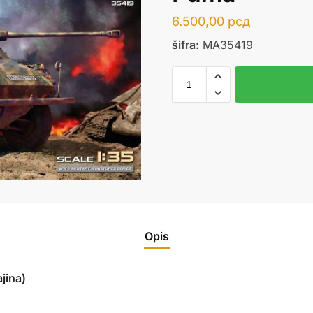
6.500,00
рсд
šifra:
MA35419
Opis
jina)