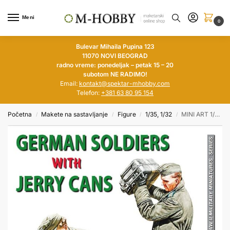
Meni
0
Bulevar Mihaila Pupina 123
11070 NOVI BEOGRAD
radno vreme: ponedeljak – petak 15 – 20
subotom NE RADIMO!
Email:
kontakt@spektar-mhobby.com
Telefon:
+381 63 80 95 154
Početna
Makete na sastavljanje
Figure
1/35, 1/32
MINI ART 1/35 German Soldiers with Jerry Cans
/
/
/
/