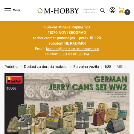
Meni
0
Bulevar Mihaila Pupina 123
11070 NOVI BEOGRAD
radno vreme: ponedeljak – petak 15 – 20
subotom NE RADIMO!
Email:
kontakt@spektar-mhobby.com
Telefon:
+381 63 80 95 154
Početna
Dodaci za doradu maketa
Za vojna vozila
1/35
MINI ART 1/35 German Jerry Cans Set WW2
/
/
/
/