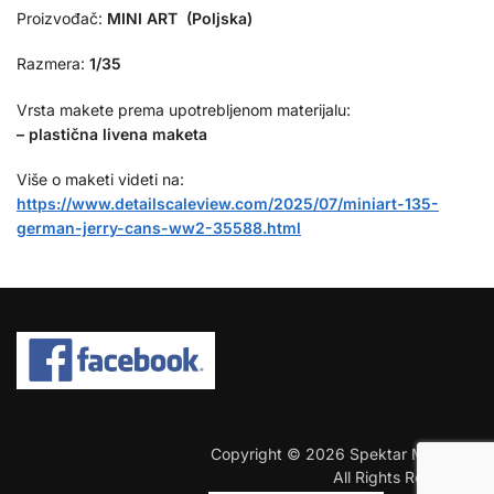
Proizvođač:
MINI ART (Poljska)
Razmera:
1/35
Vrsta makete prema upotrebljenom materijalu:
– plastična livena maketa
Više o maketi videti na:
https://www.detailscaleview.com/2025/07/miniart-135-
german-jerry-cans-ww2-35588.html
COPYRIGHT © 2026 SPEKTAR MHOBBY.
Copyright © 2026 Spektar MHobby.
All Rights Reserved.