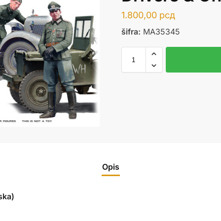
1.800,00
рсд
šifra:
MA35345
Opis
ska)