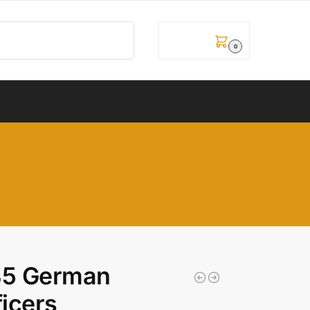
Pretraži
0,00
рсд
0
35 German
ficers