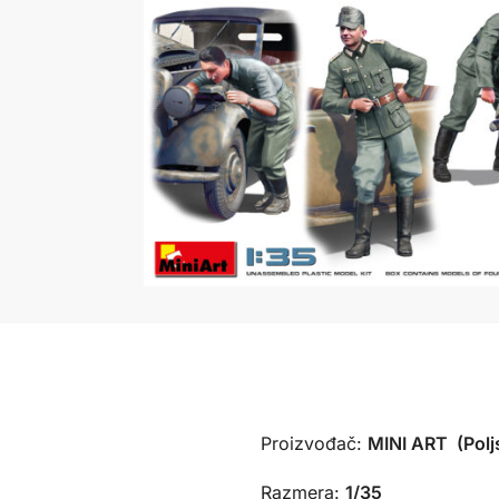
Proizvođač:
MINI ART (Polj
Razmera:
1/35