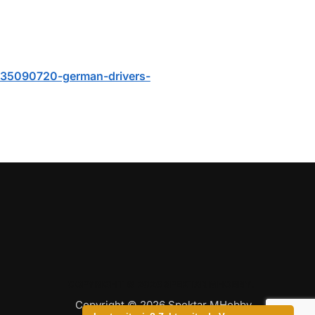
/235090720-german-drivers-
COPYRIGHT © 2026 SPEKTAR MHOBBY.
Copyright © 2026 Spektar MHobby.