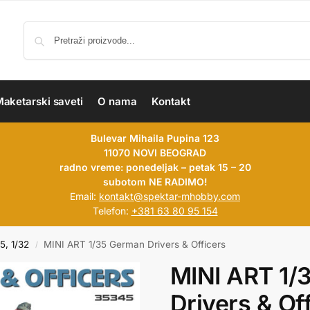
aketarski saveti
O nama
Kontakt
Bulevar Mihaila Pupina 123
11070 NOVI BEOGRAD
radno vreme: ponedeljak – petak 15 – 20
subotom NE RADIMO!
Email:
kontakt@spektar-mhobby.com
Telefon:
+381 63 80 95 154
35, 1/32
MINI ART 1/35 German Drivers & Officers
/
MINI ART 1/
Drivers & Of