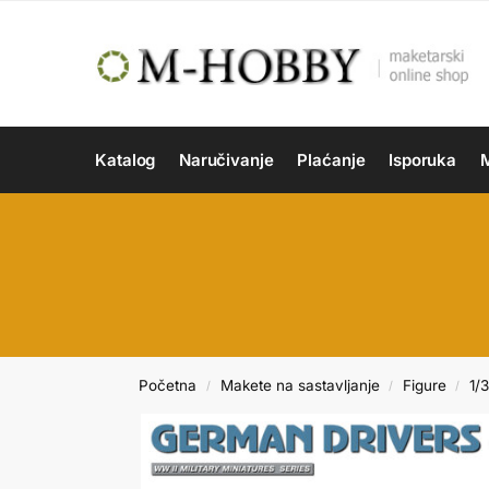
Katalog
Naručivanje
Plaćanje
Isporuka
M
Početna
Makete na sastavljanje
Figure
1/
/
/
/