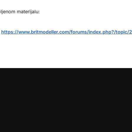
ljenom materijalu:
:
https://www.britmodeller.com/forums/index.php?/topic