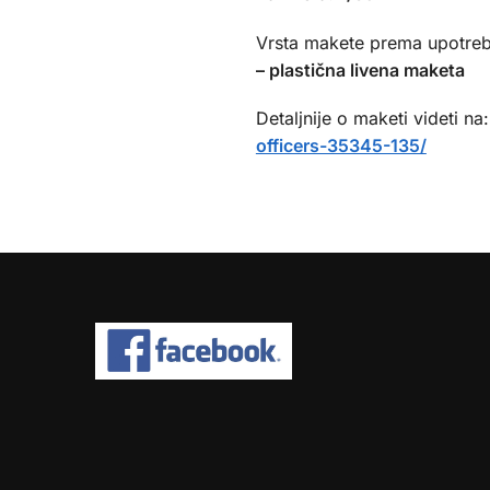
Vrsta makete prema upotreb
– plastična livena maketa
Detaljnije o maketi videti na
officers-35345-135/