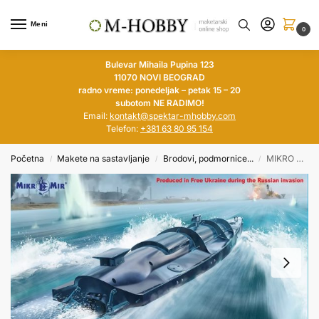
Meni
0
Bulevar Mihaila Pupina 123
11070 NOVI BEOGRAD
radno vreme: ponedeljak – petak 15 – 20
subotom NE RADIMO!
Email:
kontakt@spektar-mhobby.com
Telefon:
+381 63 80 95 154
Početna
Makete na sastavljanje
Brodovi, podmornice...
MIKRO MIR 1/35 Ukraine’s Maritime Drone (USV)
/
/
/