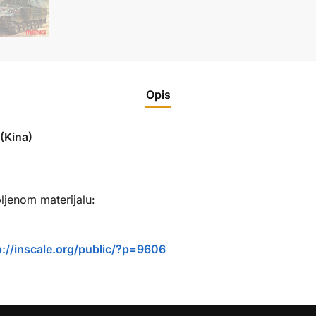
Opis
Kina)
ljenom materijalu:
p://inscale.org/public/?p=9606