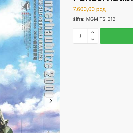
7.600,00
рсд
šifra:
MGM TS-012