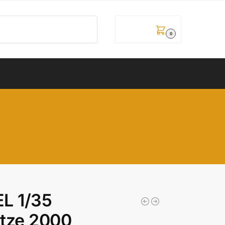
Pretraži
0,00
рсд
0
L 1/35
tze 2000