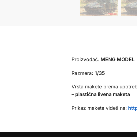
Proizvođač:
MENG MODEL (
Razmera:
1/35
Vrsta makete prema upotreb
– plastična livena maketa
Prikaz makete videti na:
htt