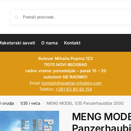
aketarski saveti
O nama
Kontakt
Bulevar Mihaila Pupina 123
11070 NOVI BEOGRAD
radno vreme: ponedeljak – petak 15 – 20
subotom NE RADIMO!
Email:
kontakt@spektar-mhobby.com
Telefon:
+381 63 80 95 154
i orudja
1/35 i veća
MENG MODEL 1/35 Panzerhaubitze 2000
/
/
MENG MODE
Panzerhaubi