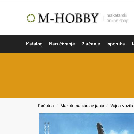
Katalog
Naručivanje
Plaćanje
Isporuka
M
Početna
Makete na sastavljanje
Vojna vozila 
/
/